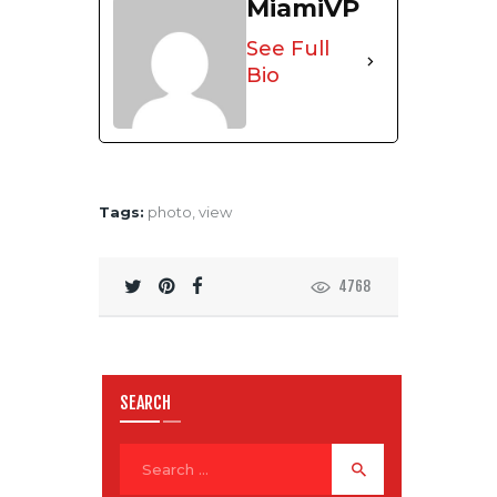
MiamiVP
See Full
Bio
Tags:
photo
,
view
4768
SEARCH